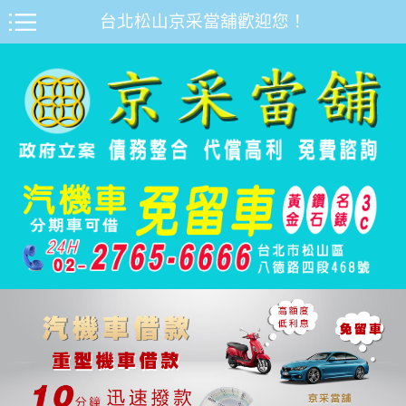
台北松山京采當舖歡迎您！