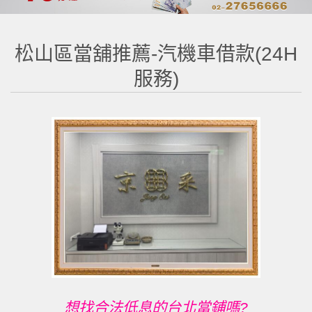
松山區當舖推薦-汽機車借款(24H
服務)
想找合法低息的台北當鋪嗎?