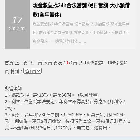
現金救急找24h合法當舖-假日當舖-大小額借
款(全年無休)
17
現金救急找24h合法當舖-假日當舖-大小額借款(京采全年無
2022-02
休) 借錢找合法京采當舖-專業負責、正派經營，公開透明，
資金需求，一通電話急刻救 ……
首頁 上一頁
下一頁
尾頁
頁次：
1
/2
頁 共
14
條記錄
10
條記錄/
頁 轉到：
典當須知
1、還款期限 : 最低3期，最長60期。（以月計算）
2、利率 : 依當鋪業法規定，年利率不得高於百分之30(月利率2.
5%)。
3、範例 : 以年利率30%為例，月息2.5%，每萬元每月利息250
元。 例如借一萬元3個月還款，得須清償本金一萬+3個月利息750
元 =本金1萬+利息3個月共10750元。無其它手續費用。