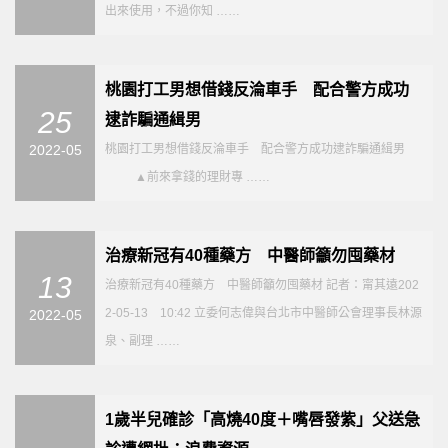
出來使用，不過你知 ……
桃園打工男想借錢反淪車手 配合警方成功
25
逮詐騙通緝男
2022-05
桃園打工男想借錢反淪車手 配合警方成功逮詐騙通緝男
▲前來拿錢的理財專 ……
治療新冠有40種藥方 中醫師籲勿囤藥材
13
治療新冠有40種藥方 中醫師籲勿囤藥材 記者：甯其遠202
2-05-13 10:42 立委何志偉與台北市中醫師公會理事長林源
2022-05
泉、副理 ……
1歲半兒確診「高燒40度＋嘴唇發紫」父送急