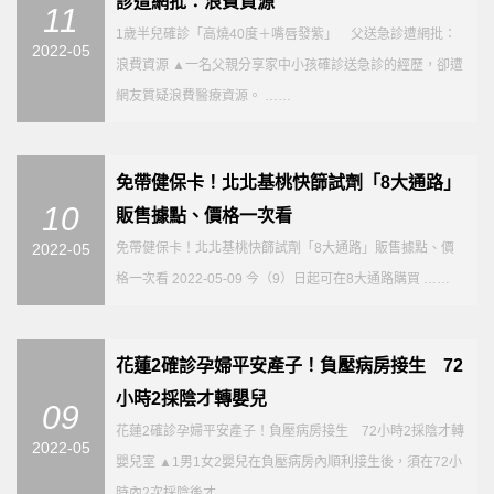
診遭網批：浪費資源
11
1歲半兒確診「高燒40度＋嘴唇發紫」 父送急診遭網批：
2022-05
浪費資源 ▲一名父親分享家中小孩確診送急診的經歷，卻遭
網友質疑浪費醫療資源。 ……
免帶健保卡！北北基桃快篩試劑「8大通路」
10
販售據點、價格一次看
2022-05
免帶健保卡！北北基桃快篩試劑「8大通路」販售據點、價
格一次看 2022-05-09 今（9）日起可在8大通路購買 ……
花蓮2確診孕婦平安產子！負壓病房接生 72
小時2採陰才轉嬰兒
09
花蓮2確診孕婦平安產子！負壓病房接生 72小時2採陰才轉
2022-05
嬰兒室 ▲1男1女2嬰兒在負壓病房內順利接生後，須在72小
時內2次採陰後才 ……