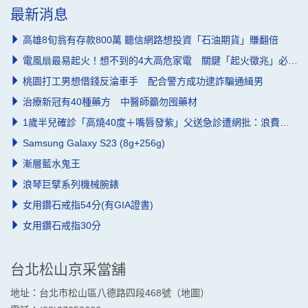
最新消息
高雄8旬翁有存款800萬 聽信網路想投資「石油期貨」賺翻倍
電風扇最易起火！想不到的4大高危家電 關鍵「起火徵兆」必知道
桃園打工男想借錢反淪車手 配合警方成功逮詐騙通緝男
治療新冠有40種藥方 中醫師籲勿囤藥材
1歲半兒確診「高燒40度＋嘴唇發紫」父送急診遭網批：浪費資源
Samsung Galaxy S23 (8g+256g)
漸層藍水鬼王
浪琴巨擘系列機械腕錶
女用鑽石戒指54分(有GIA證書)
女用鑽石戒指30分
台北松山京采當舖
地址：台北市松山區八德路四段468號（
地圖
）