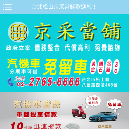
台北松山京采當舖歡迎您！