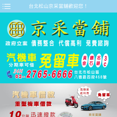
台北松山京采當舖歡迎您！