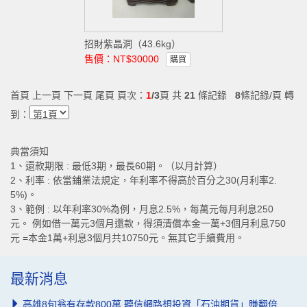
招財紫晶洞（43.6kg）
售價：NT$30000
購買
首頁 上一頁
下一頁
尾頁
頁次：
1
/3
頁 共
21
條記錄
8
條記錄/頁 轉
到：
典當須知
1、還款期限 : 最低3期，最長60期。（以月計算）
2、利率 : 依當鋪業法規定，年利率不得高於百分之30(月利率2.
5%)。
3、範例 : 以年利率30%為例，月息2.5%，每萬元每月利息250
元。 例如借一萬元3個月還款，得須清償本金一萬+3個月利息750
元 =本金1萬+利息3個月共10750元。無其它手續費用。
最新消息
高雄8旬翁有存款800萬 聽信網路想投資「石油期貨」賺翻倍