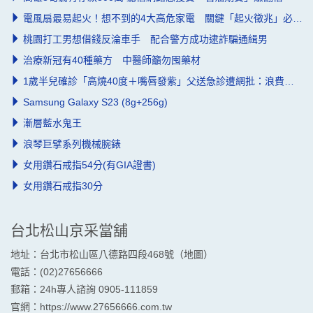
電風扇最易起火！想不到的4大高危家電 關鍵「起火徵兆」必知道
桃園打工男想借錢反淪車手 配合警方成功逮詐騙通緝男
治療新冠有40種藥方 中醫師籲勿囤藥材
1歲半兒確診「高燒40度＋嘴唇發紫」父送急診遭網批：浪費資源
Samsung Galaxy S23 (8g+256g)
漸層藍水鬼王
浪琴巨擘系列機械腕錶
女用鑽石戒指54分(有GIA證書)
女用鑽石戒指30分
台北松山京采當舖
地址：台北市松山區八德路四段468號（
地圖
）
電話：(02)27656666
郵箱：24h專人諮詢 0905-111859
官網：
https://www.27656666.com.tw