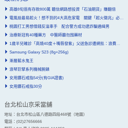
高雄8旬翁有存款800萬 聽信網路想投資「石油期貨」賺翻倍
電風扇最易起火！想不到的4大高危家電 關鍵「起火徵兆」必知道
桃園打工男想借錢反淪車手 配合警方成功逮詐騙通緝男
治療新冠有40種藥方 中醫師籲勿囤藥材
1歲半兒確診「高燒40度＋嘴唇發紫」父送急診遭網批：浪費資源
Samsung Galaxy S23 (8g+256g)
漸層藍水鬼王
浪琴巨擘系列機械腕錶
女用鑽石戒指54分(有GIA證書)
女用鑽石戒指30分
台北松山京采當舖
地址：台北市松山區八德路四段468號（
地圖
）
電話：(02)27656666