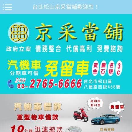
台北松山京采當舖歡迎您！